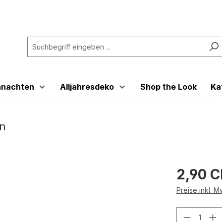
hnachten
Alljahresdeko
Shop the Look
Ka
rn
2,90 
Preise inkl. 
Produkt