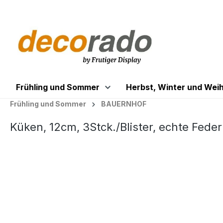
springen
Zur Hauptnavigation springen
Frühling und Sommer
Herbst, Winter und Wei
Frühling und Sommer
BAUERNHOF
Küken, 12cm, 3Stck./Blister, echte Fede
Bildergalerie überspringen