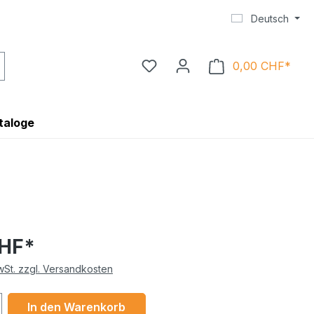
Deutsch
0,00 CHF*
Ware
taloge
CHF*
MwSt. zzgl. Versandkosten
 Anzahl: Gib den gewünschten Wert ein 
In den Warenkorb