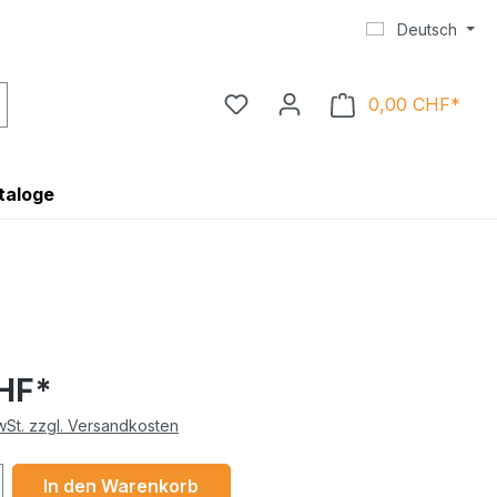
Deutsch
0,00 CHF*
Ware
taloge
CHF*
MwSt. zzgl. Versandkosten
 Anzahl: Gib den gewünschten Wert ein 
In den Warenkorb