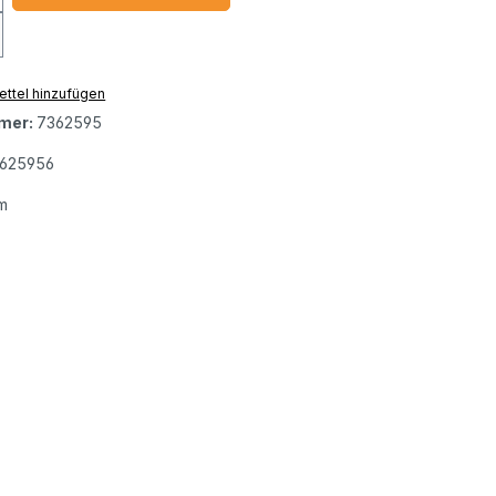
ttel hinzufügen
mer:
7362595
625956
m