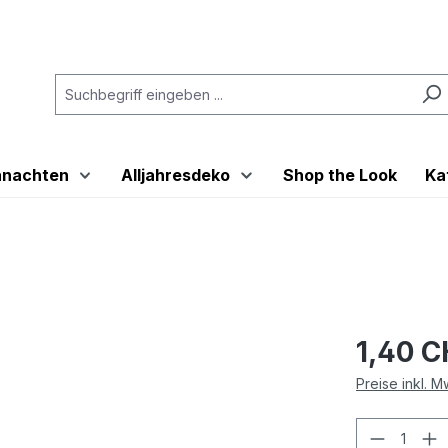
hnachten
Alljahresdeko
Shop the Look
Ka
1,40 
Preise inkl. 
Produkt