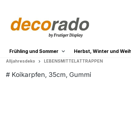
springen
Zur Hauptnavigation springen
Frühling und Sommer
Herbst, Winter und Wei
Alljahresdeko
LEBENSMITTELATTRAPPEN
# Koikarpfen, 35cm, Gummi
Bildergalerie überspringen