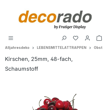
alt springen
Ware
Alljahresdeko
LEBENSMITTELATTRAPPEN
Obst
Kirschen, 25mm, 48-fach,
Schaumstoff
Bildergalerie überspringen