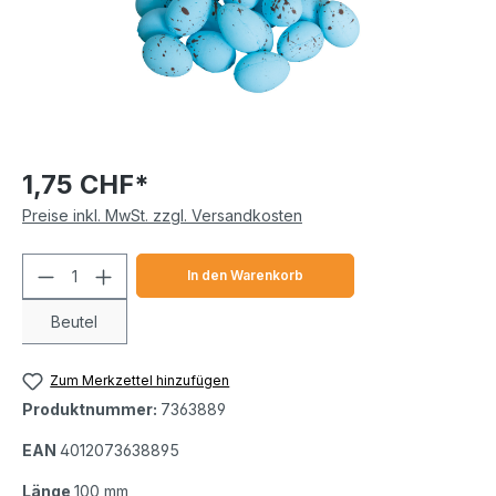
1,75 CHF*
Preise inkl. MwSt. zzgl. Versandkosten
Produkt Anzahl: Gib den gewünschten We
In den Warenkorb
Beutel
Zum Merkzettel hinzufügen
Produktnummer:
7363889
EAN
4012073638895
Länge
100 mm