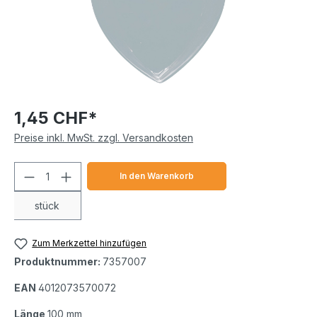
1,45 CHF*
Preise inkl. MwSt. zzgl. Versandkosten
Produkt Anzahl: Gib den gewünschten We
In den Warenkorb
stück
Zum Merkzettel hinzufügen
Produktnummer:
7357007
EAN
4012073570072
Länge
100 mm