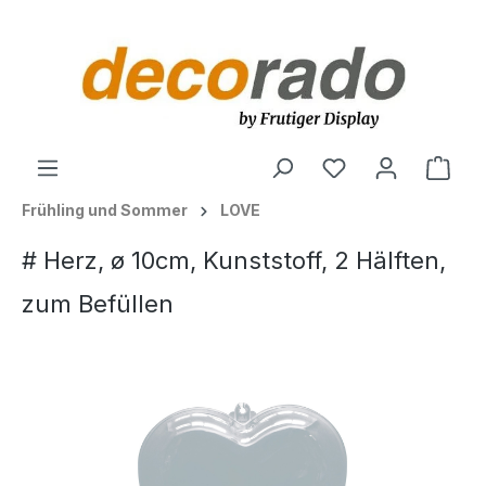
alt springen
Ware
Frühling und Sommer
LOVE
# Herz, ø 10cm, Kunststoff, 2 Hälften,
zum Befüllen
Bildergalerie überspringen