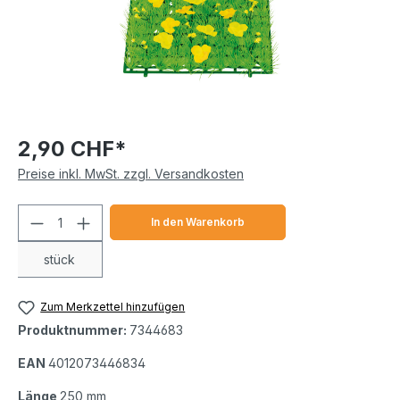
2,90 CHF*
Preise inkl. MwSt. zzgl. Versandkosten
Produkt Anzahl: Gib den gewünschten We
In den Warenkorb
stück
Zum Merkzettel hinzufügen
Produktnummer:
7344683
EAN
4012073446834
Länge
250 mm