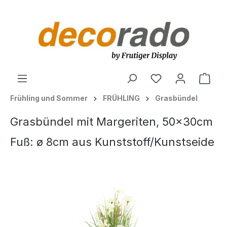
alt springen
Ware
Frühling und Sommer
FRÜHLING
Grasbündel
Grasbündel mit Margeriten, 50x30cm
Fuß: ø 8cm aus Kunststoff/Kunstseide
Bildergalerie überspringen