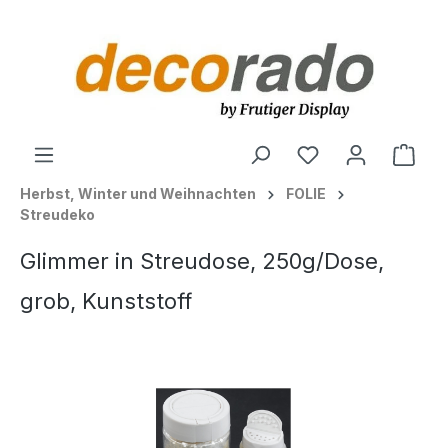
alt springen
Ware
Herbst, Winter und Weihnachten
FOLIE
Streudeko
Glimmer in Streudose, 250g/Dose,
grob, Kunststoff
Bildergalerie überspringen