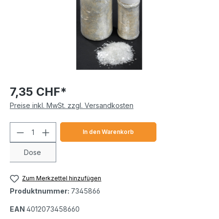
7,35 CHF*
Preise inkl. MwSt. zzgl. Versandkosten
Produkt Anzahl: Gib den gewünschten We
In den Warenkorb
Dose
Zum Merkzettel hinzufügen
Produktnummer:
7345866
EAN
4012073458660