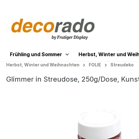
springen
Zur Hauptnavigation springen
Frühling und Sommer
Herbst, Winter und Wei
Herbst, Winter und Weihnachten
FOLIE
Streudeko
Glimmer in Streudose, 250g/Dose, Kunst
Bildergalerie überspringen