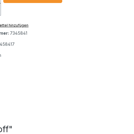
ttel hinzufügen
mer:
7345841
458417
m
off"