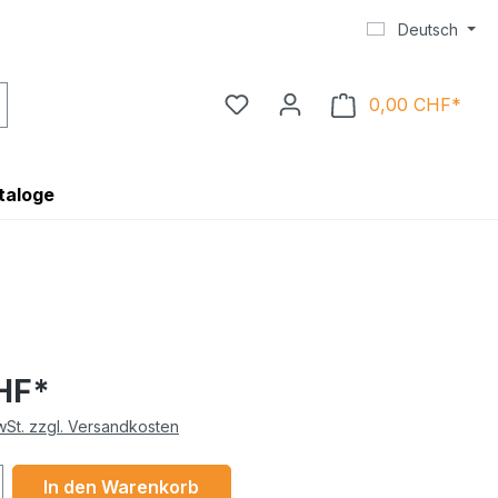
Deutsch
0,00 CHF*
Ware
taloge
HF*
MwSt. zzgl. Versandkosten
 Anzahl: Gib den gewünschten Wert ein 
In den Warenkorb