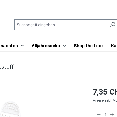
hnachten
Alljahresdeko
Shop the Look
Ka
stoff
7,35 C
Preise inkl. 
Produkt