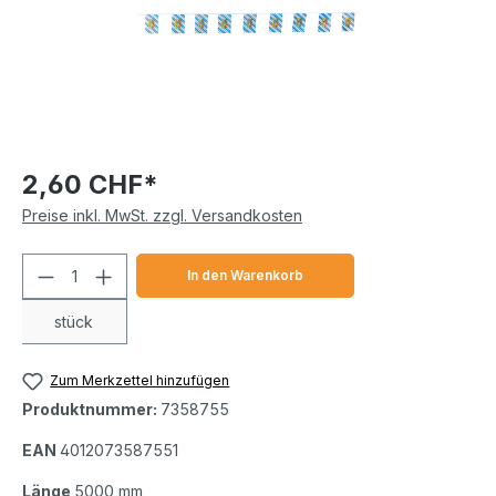
2,60 CHF*
Preise inkl. MwSt. zzgl. Versandkosten
Produkt Anzahl: Gib den gewünschten We
In den Warenkorb
stück
Zum Merkzettel hinzufügen
Produktnummer:
7358755
EAN
4012073587551
Länge
5000 mm