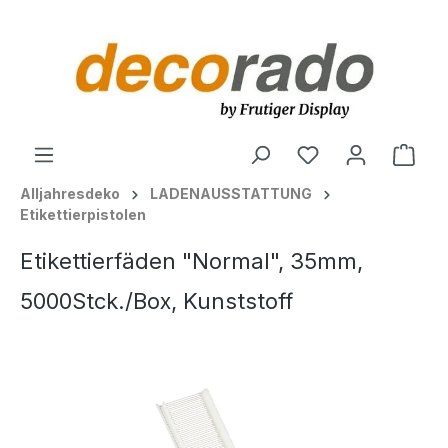
alt springen
Ware
Alljahresdeko
LADENAUSSTATTUNG
Etikettierpistolen
Etikettierfäden "Normal", 35mm,
5000Stck./Box, Kunststoff
Bildergalerie überspringen