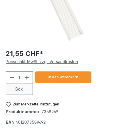
21,55 CHF*
Preise inkl. MwSt. zzgl. Versandkosten
Produkt Anzahl: Gib den gewünschten We
In den Warenkorb
Box
Zum Merkzettel hinzufügen
Produktnummer:
7358969
EAN
4012073589692