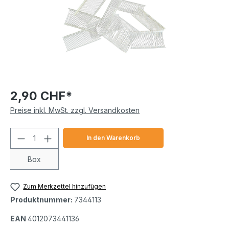
2,90 CHF*
Preise inkl. MwSt. zzgl. Versandkosten
Produkt Anzahl: Gib den gewünschten We
In den Warenkorb
Box
Zum Merkzettel hinzufügen
Produktnummer:
7344113
EAN
4012073441136