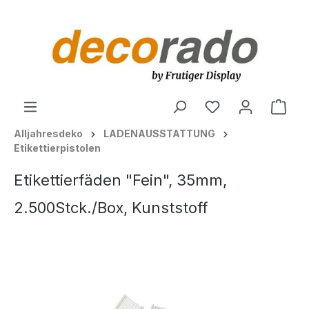
alt springen
Ware
Alljahresdeko
LADENAUSSTATTUNG
Etikettierpistolen
Etikettierfäden "Fein", 35mm,
2.500Stck./Box, Kunststoff
Bildergalerie überspringen