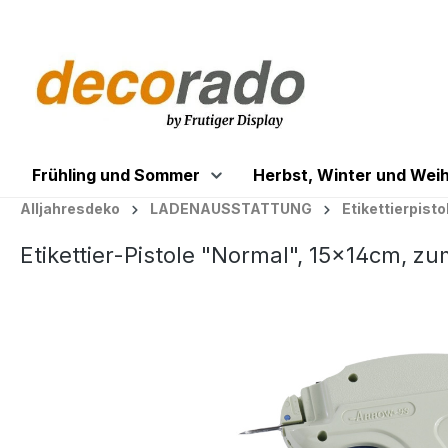
springen
Zur Hauptnavigation springen
Frühling und Sommer
Herbst, Winter und Wei
Alljahresdeko
LADENAUSSTATTUNG
Etikettierpisto
Etikettier-Pistole "Normal", 15x14cm, zu
Bildergalerie überspringen