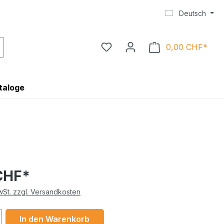
Deutsch
0,00 CHF*
Ware
taloge
CHF*
MwSt. zzgl. Versandkosten
 Anzahl: Gib den gewünschten Wert ein 
In den Warenkorb