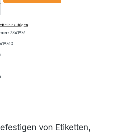
ttel hinzufügen
mer:
7341976
419760
m
m
efestigen von Etiketten,