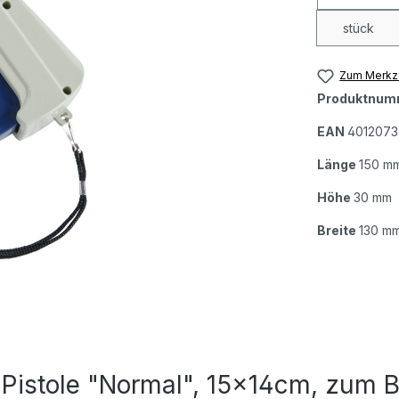
stück
Zum Merkze
Produktnum
EAN
4012073
Länge
150 m
Höhe
30 mm
Breite
130 m
-Pistole "Normal", 15x14cm, zum B