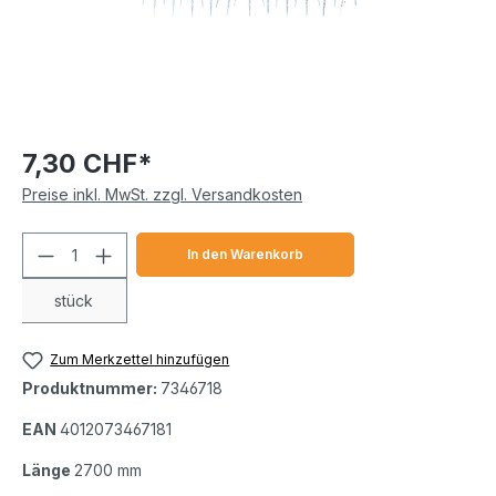
7,30 CHF*
Preise inkl. MwSt. zzgl. Versandkosten
Produkt Anzahl: Gib den gewünschten We
In den Warenkorb
stück
Zum Merkzettel hinzufügen
Produktnummer:
7346718
EAN
4012073467181
Länge
2700 mm