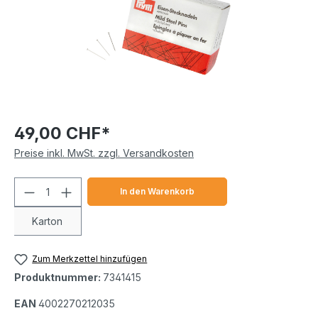
49,00 CHF*
Preise inkl. MwSt. zzgl. Versandkosten
Produkt Anzahl: Gib den gewünschten We
In den Warenkorb
Karton
Zum Merkzettel hinzufügen
Produktnummer:
7341415
EAN
4002270212035