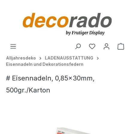
alt springen
Ware
Alljahresdeko
LADENAUSSTATTUNG
Eisennadeln und Dekorationsfedern
# Eisennadeln, 0,85x30mm,
500gr./Karton
Bildergalerie überspringen