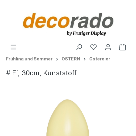
alt springen
Ware
Frühling und Sommer
OSTERN
Ostereier
# Ei, 30cm, Kunststoff
Bildergalerie überspringen