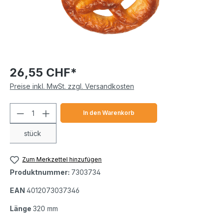
26,55 CHF*
Preise inkl. MwSt. zzgl. Versandkosten
Produkt Anzahl: Gib den gewünschten We
In den Warenkorb
stück
Zum Merkzettel hinzufügen
Produktnummer:
7303734
EAN
4012073037346
Länge
320 mm