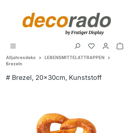
alt springen
Ware
Alljahresdeko
LEBENSMITTELATTRAPPEN
Brezeln
# Brezel, 20x30cm, Kunststoff
Bildergalerie überspringen