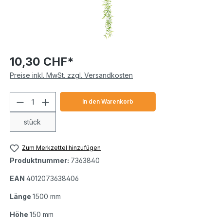
10,30 CHF*
Preise inkl. MwSt. zzgl. Versandkosten
Produkt Anzahl: Gib den gewünschten We
In den Warenkorb
stück
Zum Merkzettel hinzufügen
Produktnummer:
7363840
EAN
4012073638406
Länge
1500 mm
Höhe
150 mm