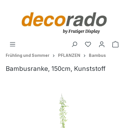
alt springen
Ware
Frühling und Sommer
PFLANZEN
Bambus
Bambusranke, 150cm, Kunststoff
Bildergalerie überspringen