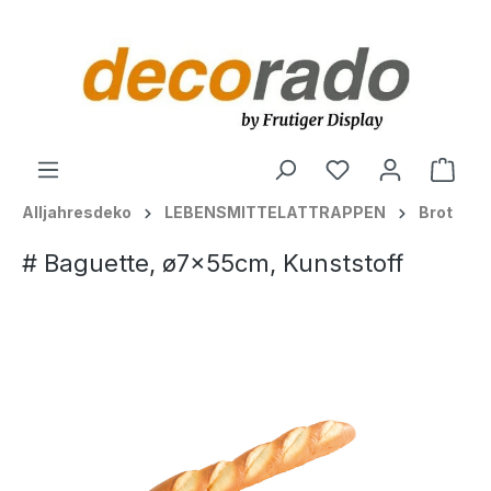
alt springen
Ware
Alljahresdeko
LEBENSMITTELATTRAPPEN
Brot
# Baguette, ø7x55cm, Kunststoff
Bildergalerie überspringen