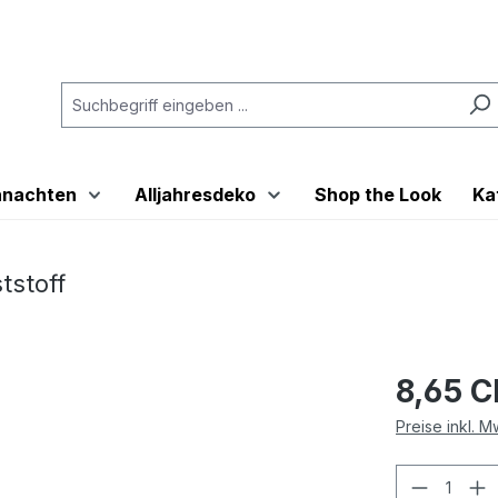
hnachten
Alljahresdeko
Shop the Look
Ka
tstoff
8,65 
Preise inkl. 
Produkt