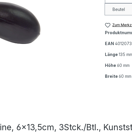
Beutel
Zum Merkze
Produktnum
EAN
4012073
Länge
135 m
Höhe
60 mm
Breite
60 mm
ne, 6x13,5cm, 3Stck./Btl., Kunstst