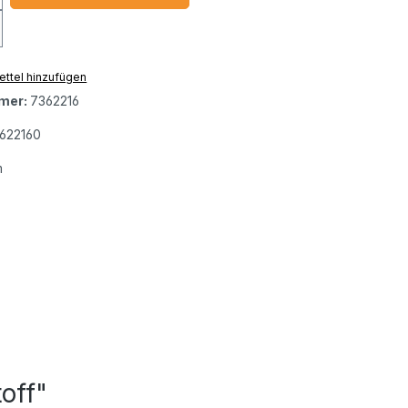
ttel hinzufügen
mer:
7362216
622160
m
off"