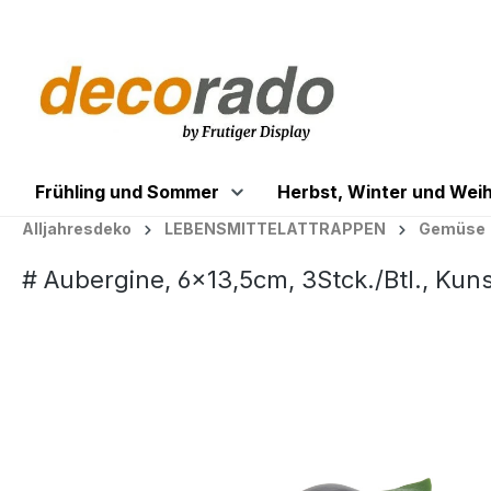
springen
Zur Hauptnavigation springen
Frühling und Sommer
Herbst, Winter und Wei
Alljahresdeko
LEBENSMITTELATTRAPPEN
Gemüse
# Aubergine, 6x13,5cm, 3Stck./Btl., Kuns
Bildergalerie überspringen