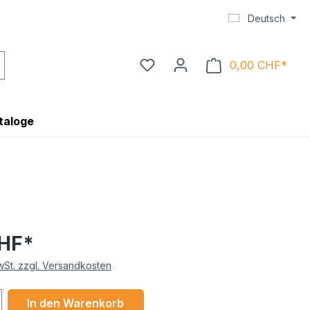
Deutsch
0,00 CHF*
Ware
taloge
CHF*
MwSt. zzgl. Versandkosten
 Anzahl: Gib den gewünschten Wert ein 
In den Warenkorb